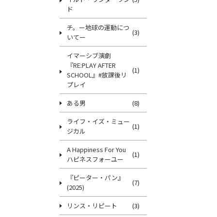
ド
チ。ー地球の運動につ
(3)
いてー
イマーシブ演劇
『RE:PLAY AFTER
(1)
SCHOOL』#放課後リ
プレイ
ある男
(8)
ライフ・イズ・ミュー
(1)
ジカル
A Happiness For You
(1)
ハピネスフォーユー
『ピーター・パン』
(7)
(2025)
リンス・リピート
(3)