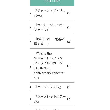
CATEGORY
『ジャック・ザ・リッ
(1)
パー』
『ラ・カージュ・オ・
(1)
フォール』
『PASSION ― 北斎の
(2)
描く夢 ―』
『This is the
Moment！ ～フラン
ク・ワイルドホーン
(1)
JAPAN 25th
anniversary concert
～』
『ニコラ・テスラ』
(1)
『シークレットステー
(2)
ジ』