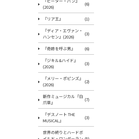
『ピーター・パン』
(6)
(2026)
『リア王』
(1)
『ディア・エヴァン・
(3)
ハンセン』(2026)
『奇跡を呼ぶ男』
(6)
『ジキル&ハイド』
(3)
(2026)
『メリー・ポピンズ』
(2)
(2026)
新作ミュージカル『白
(7)
爪草』
『デスノート THE
(3)
MUSICAL』
世界の終りとハードボ
イルド・ワンダーラン
(5)