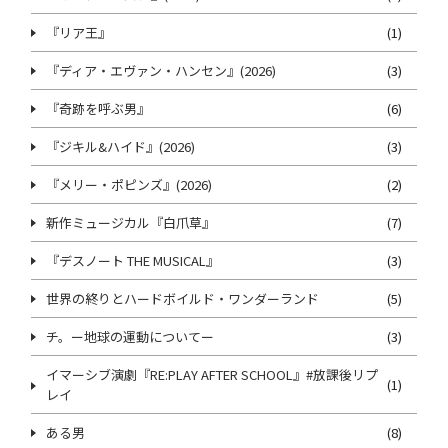
『リア王』
(1)
『ディア・エヴァン・ハンセン』(2026)
(3)
『奇跡を呼ぶ男』
(6)
『ジキル&ハイド』(2026)
(3)
『メリー・ポピンズ』(2026)
(2)
新作ミュージカル『白爪草』
(7)
『デスノート THE MUSICAL』
(3)
世界の終りとハードボイルド・ワンダーランド
(5)
チ。ー地球の運動についてー
(3)
イマーシブ演劇『RE:PLAY AFTER SCHOOL』#放課後リプ
(1)
レイ
ある男
(8)