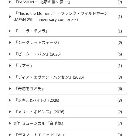
『PASSION ― 北斎の描く夢 ―』
(2)
『This is the Moment！ ～フランク・ワイルドホーン
(1)
JAPAN 25th anniversary concert～』
『ニコラ・テスラ』
(1)
『シークレットステージ』
(2)
『ピーター・パン』(2026)
(6)
『リア王』
(1)
『ディア・エヴァン・ハンセン』(2026)
(3)
『奇跡を呼ぶ男』
(6)
『ジキル&ハイド』(2026)
(3)
『メリー・ポピンズ』(2026)
(2)
新作ミュージカル『白爪草』
(7)
『デスノート THE MUSICAL』
(3)