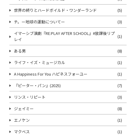
世界の終りとハードボイルド・ワンダーランド
(5)
チ。ー地球の運動についてー
(3)
イマーシブ演劇『RE:PLAY AFTER SCHOOL』#放課後リプ
(1)
レイ
ある男
(8)
ライフ・イズ・ミュージカル
(1)
A Happiness For You ハピネスフォーユー
(1)
『ピーター・パン』(2025)
(7)
リンス・リピート
(3)
ジェイミー
(8)
エノケン
(1)
マクベス
(1)