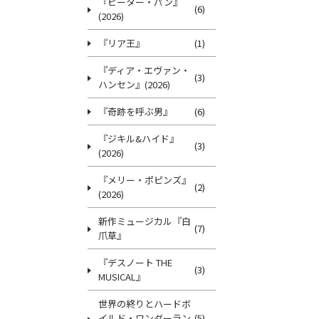
『ピーター・パン』
(6)
(2026)
『リア王』
(1)
『ディア・エヴァン・
(3)
ハンセン』(2026)
『奇跡を呼ぶ男』
(6)
『ジキル&ハイド』
(3)
(2026)
『メリー・ポピンズ』
(2)
(2026)
新作ミュージカル『白
(7)
爪草』
『デスノート THE
(3)
MUSICAL』
世界の終りとハードボ
イルド・ワンダーラン
(5)