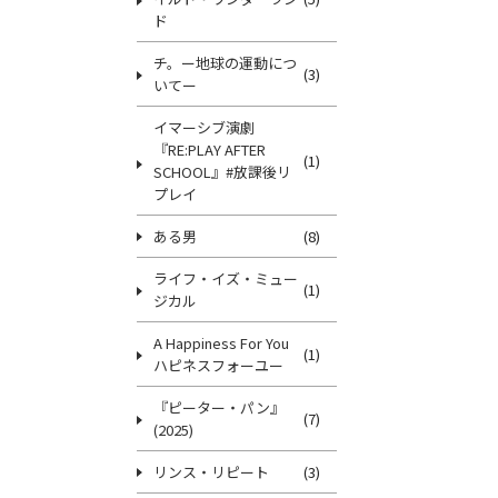
ド
チ。ー地球の運動につ
(3)
いてー
イマーシブ演劇
『RE:PLAY AFTER
(1)
SCHOOL』#放課後リ
プレイ
ある男
(8)
ライフ・イズ・ミュー
(1)
ジカル
A Happiness For You
(1)
ハピネスフォーユー
『ピーター・パン』
(7)
(2025)
リンス・リピート
(3)