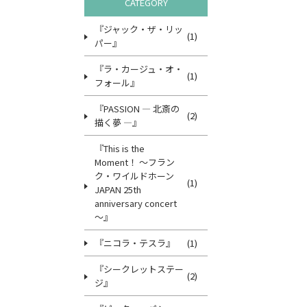
CATEGORY
『ジャック・ザ・リッ
(1)
パー』
『ラ・カージュ・オ・
(1)
フォール』
『PASSION ― 北斎の
(2)
描く夢 ―』
『This is the
Moment！ ～フラン
ク・ワイルドホーン
(1)
JAPAN 25th
anniversary concert
～』
『ニコラ・テスラ』
(1)
『シークレットステー
(2)
ジ』