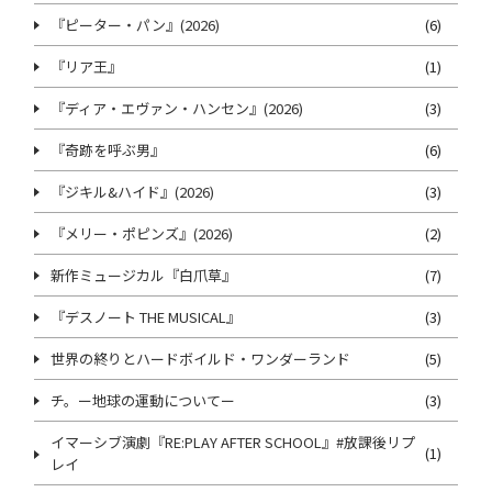
『ピーター・パン』(2026)
(6)
『リア王』
(1)
『ディア・エヴァン・ハンセン』(2026)
(3)
『奇跡を呼ぶ男』
(6)
『ジキル&ハイド』(2026)
(3)
『メリー・ポピンズ』(2026)
(2)
新作ミュージカル『白爪草』
(7)
『デスノート THE MUSICAL』
(3)
世界の終りとハードボイルド・ワンダーランド
(5)
チ。ー地球の運動についてー
(3)
イマーシブ演劇『RE:PLAY AFTER SCHOOL』#放課後リプ
(1)
レイ