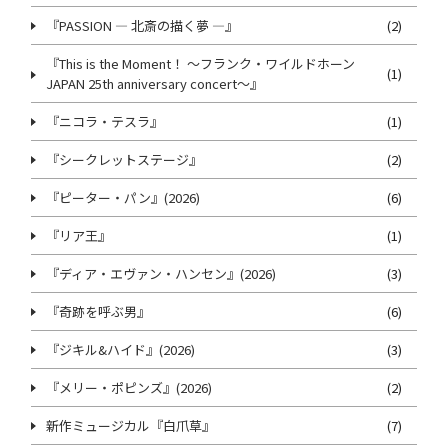
『PASSION ― 北斎の描く夢 ―』
(2)
『This is the Moment！ ～フランク・ワイルドホーン
(1)
JAPAN 25th anniversary concert～』
『ニコラ・テスラ』
(1)
『シークレットステージ』
(2)
『ピーター・パン』(2026)
(6)
『リア王』
(1)
『ディア・エヴァン・ハンセン』(2026)
(3)
『奇跡を呼ぶ男』
(6)
『ジキル&ハイド』(2026)
(3)
『メリー・ポピンズ』(2026)
(2)
新作ミュージカル『白爪草』
(7)