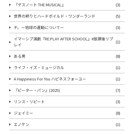
『デスノート THE MUSICAL』
(3)
世界の終りとハードボイルド・ワンダーランド
(5)
チ。ー地球の運動についてー
(3)
イマーシブ演劇『RE:PLAY AFTER SCHOOL』#放課後リプ
(1)
レイ
ある男
(8)
ライフ・イズ・ミュージカル
(1)
A Happiness For You ハピネスフォーユー
(1)
『ピーター・パン』(2025)
(7)
リンス・リピート
(3)
ジェイミー
(8)
エノケン
(1)