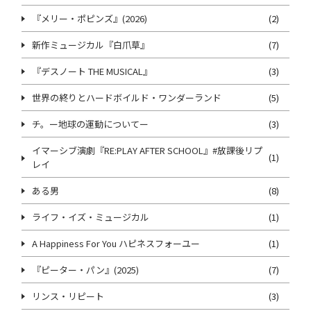
『メリー・ポピンズ』(2026)
(2)
新作ミュージカル『白爪草』
(7)
『デスノート THE MUSICAL』
(3)
世界の終りとハードボイルド・ワンダーランド
(5)
チ。ー地球の運動についてー
(3)
イマーシブ演劇『RE:PLAY AFTER SCHOOL』#放課後リプ
(1)
レイ
ある男
(8)
ライフ・イズ・ミュージカル
(1)
A Happiness For You ハピネスフォーユー
(1)
『ピーター・パン』(2025)
(7)
リンス・リピート
(3)