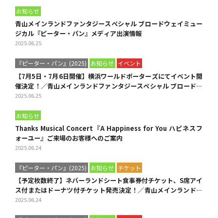
お知らせ
青山メインランドファンタジースペシャル ブロードウェイミュー
ジカル『ピーター・パン』メディア出演情報
2025.06.25
『ピーター・パン』(2025)
お知らせ
イベント
【7月5日・7月6日開催】横浜ワールドポーターズにてイベント開
催決定！／青山メインランドファンタジースペシャル ブロードウ
ェイミュージカル『ピーター・パン』
2025.06.25
お知らせ
Thanks Musical Concert『A Happiness for You ハピネスフ
ォーユー』ご来場のお客様へのご案内
2025.06.24
『ピーター・パン』(2025)
お知らせ
チケット
【予定枚数終了】ネバーランドシート食事券付チケット、S席アイ
ス付またはドーナツ付チケット発売決定！／青山メインランドフ
ァンタジースペシャル ブロードウェイミュージカル『ピーター・
2025.06.24
パン』