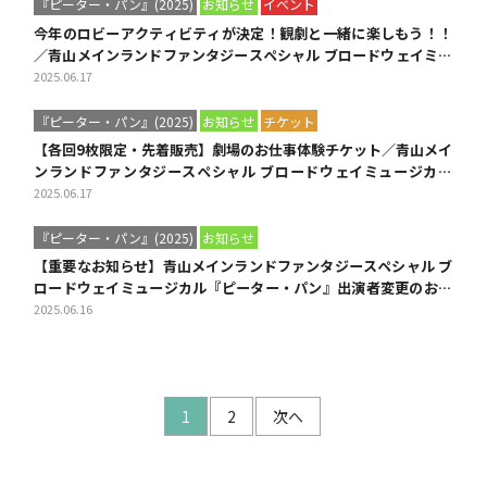
『ピーター・パン』(2025)
お知らせ
イベント
今年のロビーアクティビティが決定！観劇と一緒に楽しもう！！
／青山メインランドファンタジースペシャル ブロードウェイミュ
ージカル『ピーター・パン』
2025.06.17
『ピーター・パン』(2025)
お知らせ
チケット
【各回9枚限定・先着販売】劇場のお仕事体験チケット／青山メイ
ンランドファンタジースペシャル ブロードウェイミュージカル
『ピーター・パン』
2025.06.17
『ピーター・パン』(2025)
お知らせ
【重要なお知らせ】青山メインランドファンタジースペシャル ブ
ロードウェイミュージカル『ピーター・パン』出演者変更のお知
らせとお詫び
2025.06.16
投
1
2
次へ
稿
ナ
ビ