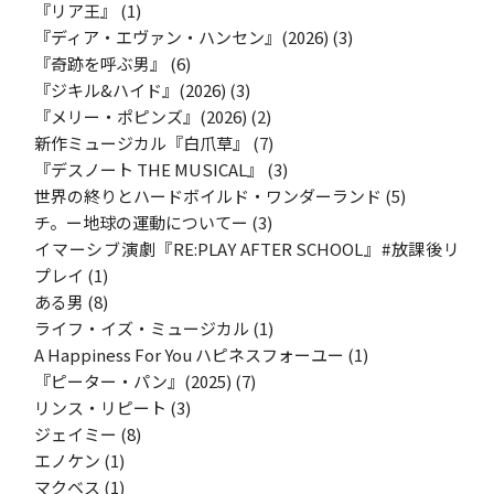
『リア王』
(1)
『ディア・エヴァン・ハンセン』(2026)
(3)
『奇跡を呼ぶ男』
(6)
『ジキル&ハイド』(2026)
(3)
『メリー・ポピンズ』(2026)
(2)
新作ミュージカル『白爪草』
(7)
『デスノート THE MUSICAL』
(3)
世界の終りとハードボイルド・ワンダーランド
(5)
チ。ー地球の運動についてー
(3)
イマーシブ演劇『RE:PLAY AFTER SCHOOL』#放課後リ
プレイ
(1)
ある男
(8)
ライフ・イズ・ミュージカル
(1)
A Happiness For You ハピネスフォーユー
(1)
『ピーター・パン』(2025)
(7)
リンス・リピート
(3)
ジェイミー
(8)
エノケン
(1)
マクベス
(1)