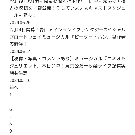
～』約1か月後に開幕を控えた本作が、開幕に先駆けて稽
古の模様を一部公開！そしていよいよキャストスケジュ
ールも発表！
2024.06.26
7月24日開幕！青山メインランドファンタジースペシャル
ブロードウェイミュージカル『ピーター・パン』製作発
表開催！
2024.06.14
【映像・写真・コメントあり】ミュージカル『ロミオ＆
ジュリエット』本日開幕！東京公演千秋楽ライブ配信実
施も決定
2024.05.16
投
前へ
稿
1
ナ
…
ビ
6
ゲ
7
ー
8
シ
9