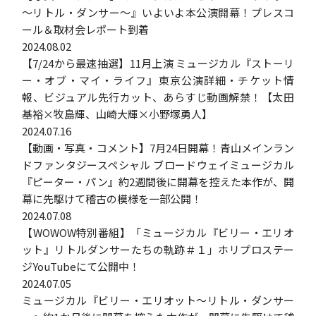
～リトル・ダンサー～』いよいよ本公演開幕！プレスコ
ール＆取材会レポート到着
2024.08.02
【7/24から最速抽選】11月上演 ミュージカル『ストーリ
ー・オブ・マイ・ライフ』東京公演詳細・チケット情
報、ビジュアル先行カット、あらすじ動画解禁！【太田
基裕×牧島輝、山崎大輝×小野塚勇人】
2024.07.16
【動画・写真・コメント】7月24日開幕！青山メインラン
ドファンタジースペシャル ブロードウェイミュージカル
『ピーター・パン』約2週間後に開幕を控えた本作が、開
幕に先駆けて稽古の模様を一部公開！
2024.07.08
【WOWOW特別番組】「ミュージカル『ビリー・エリオ
ット』リトルダンサーたちの軌跡＃１」ホリプロステー
ジYouTubeにて公開中！
2024.07.05
ミュージカル『ビリー・エリオット～リトル・ダンサー