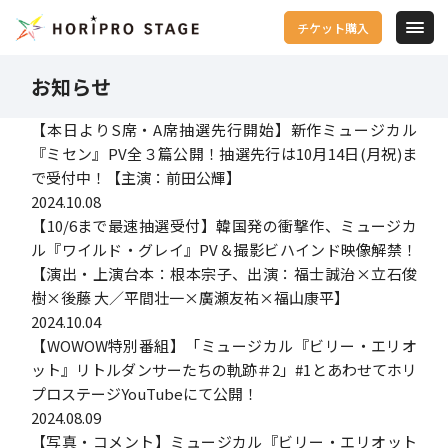
チケット購入
お知らせ
【本日よりS席・A席抽選先行開始】新作ミュージカル
『ミセン』PV全３篇公開！抽選先行は10月14日(月祝)ま
で受付中！【主演：前田公輝】
2024.10.08
【10/6まで最速抽選受付】韓国発の衝撃作、ミュージカ
ル『ワイルド・グレイ』PV＆撮影ビハインド映像解禁！
【演出・上演台本：根本宗子、出演：福士誠治×立石俊
樹×後藤 大／平間壮一×廣瀬友祐×福山康平】
2024.10.04
【WOWOW特別番組】「ミュージカル『ビリー・エリオ
ット』リトルダンサーたちの軌跡＃2」#1とあわせてホリ
プロステージYouTubeにて公開！
2024.08.09
【写真・コメント】ミュージカル『ビリー・エリオット