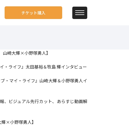
チケット購入
輝、山崎大輝×小野塚勇人】
イ・ライフ』太田基裕＆牧島 輝インタビュー
オブ・マイ・ライフ』山崎大輝＆小野塚勇人イ
情報、ビジュアル先行カット、あらすじ動画解
大輝×小野塚勇人】