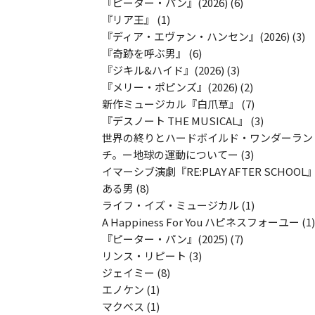
『ピーター・パン』(2026)
(6)
『リア王』
(1)
『ディア・エヴァン・ハンセン』(2026)
(3)
『奇跡を呼ぶ男』
(6)
『ジキル&ハイド』(2026)
(3)
『メリー・ポピンズ』(2026)
(2)
新作ミュージカル『白爪草』
(7)
『デスノート THE MUSICAL』
(3)
世界の終りとハードボイルド・ワンダーラン
チ。ー地球の運動についてー
(3)
イマーシブ演劇『RE:PLAY AFTER SCHO
ある男
(8)
ライフ・イズ・ミュージカル
(1)
A Happiness For You ハピネスフォーユー
(1)
『ピーター・パン』(2025)
(7)
リンス・リピート
(3)
ジェイミー
(8)
エノケン
(1)
マクベス
(1)