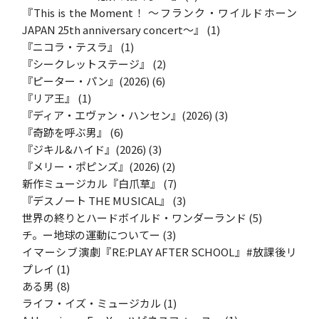
『This is the Moment！ ～フランク・ワイルドホーン
JAPAN 25th anniversary concert～』
(1)
『ニコラ・テスラ』
(1)
『シークレットステージ』
(2)
『ピーター・パン』(2026)
(6)
『リア王』
(1)
『ディア・エヴァン・ハンセン』(2026)
(3)
『奇跡を呼ぶ男』
(6)
『ジキル&ハイド』(2026)
(3)
『メリー・ポピンズ』(2026)
(2)
新作ミュージカル『白爪草』
(7)
『デスノート THE MUSICAL』
(3)
世界の終りとハードボイルド・ワンダーランド
(5)
チ。ー地球の運動についてー
(3)
イマーシブ演劇『RE:PLAY AFTER SCHOOL』#放課後リ
プレイ
(1)
ある男
(8)
ライフ・イズ・ミュージカル
(1)