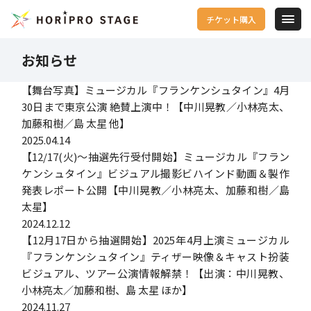
チケット購入
お知らせ
【舞台写真】ミュージカル『フランケンシュタイン』4月
30日まで東京公演 絶賛上演中！【中川晃教／小林亮太、
加藤和樹／島 太星 他】
2025.04.14
【12/17(火)～抽選先行受付開始】ミュージカル『フラン
ケンシュタイン』ビジュアル撮影ビハインド動画＆製作
発表レポート公開【中川晃教／小林亮太、加藤和樹／島
太星】
2024.12.12
【12月17日から抽選開始】2025年4月上演ミュージカル
『フランケンシュタイン』ティザー映像＆キャスト扮装
ビジュアル、ツアー公演情報解禁！【出演：中川晃教、
小林亮太／加藤和樹、島 太星 ほか】
2024.11.27