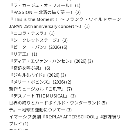
『ラ・カージュ・オ・フォール』
(1)
『PASSION ― 北斎の描く夢 ―』
(2)
『This is the Moment！ ～フランク・ワイルドホーン
JAPAN 25th anniversary concert～』
(1)
『ニコラ・テスラ』
(1)
『シークレットステージ』
(2)
『ピーター・パン』(2026)
(6)
『リア王』
(1)
『ディア・エヴァン・ハンセン』(2026)
(3)
『奇跡を呼ぶ男』
(6)
『ジキル&ハイド』(2026)
(3)
『メリー・ポピンズ』(2026)
(2)
新作ミュージカル『白爪草』
(7)
『デスノート THE MUSICAL』
(3)
世界の終りとハードボイルド・ワンダーランド
(5)
チ。ー地球の運動についてー
(3)
イマーシブ演劇『RE:PLAY AFTER SCHOOL』#放課後リ
プレイ
(1)