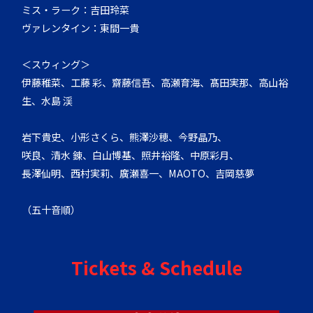
ミス・ラーク：吉田玲菜
ヴァレンタイン：東間一貴
＜スウィング＞
伊藤稚菜、工藤 彩、齋藤信吾、高瀬育海、髙田実那、高山裕
生、水島 渓
岩下貴史、小形さくら、熊澤沙穂、今野晶乃、
咲良、清水 錬、白山博基、照井裕隆、中原彩月、
長澤仙明、西村実莉、廣瀬喜一、MAOTO、吉岡慈夢
（五十音順）
Tickets & Schedule