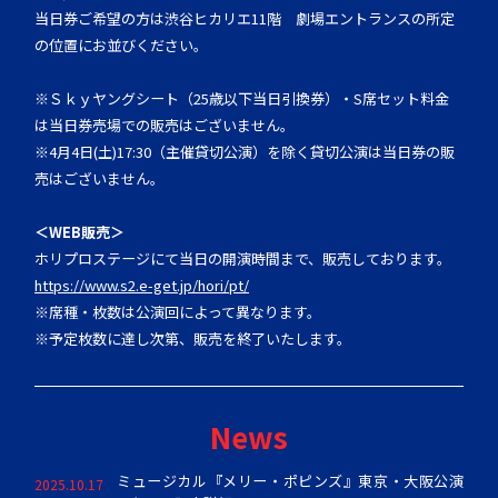
当日券ご希望の方は渋谷ヒカリエ11階 劇場エントランスの所定
の位置にお並びください。
※Ｓｋｙヤングシート（25歳以下当日引換券）・
S席セット料金
は当日券売場での販売はございません。
※4月4日(土)17:30（主催貸切公演）
を除く貸切公演は当日券の販
売はございません。
＜WEB販売＞
ホリプロステージにて当日の開演時間まで、販売しております。
https://www.s2.e-get.jp/hori/
pt/
※席種・枚数は公演回によって異なります。
※予定枚数に達し次第、販売を終了いたします。
News
ミュージカル『メリー・ポピンズ』東京・大阪公演
2025.10.17