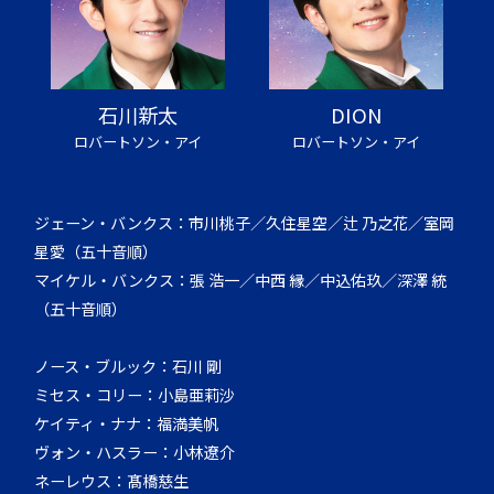
石川新太
DION
ロバートソン・アイ
ロバートソン・アイ
ジェーン・バンクス：市川桃子／久住星空／辻 乃之花／室岡
星愛（五十音順）
マイケル・バンクス：張 浩一／中西 縁／中込佑玖／深澤 統
（五十音順）
ノース・ブルック：石川 剛
ミセス・コリー：小島亜莉沙
ケイティ・ナナ：福満美帆
ヴォン・ハスラー：小林遼介
ネーレウス：髙橋慈生