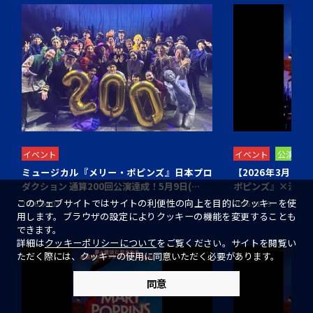
イベント
イベント
公演情報
ミュージカル『メリー・ポピンズ』日本プロ
【2026年3月開
ダクション 通算200回公演達成！5月9日(…
ポピンズ』×渋谷ヒカ
このウェブサイトではサイトの利便性の向上を目的にクッキーを使
2026.04.02
2026.01.29
用します。ブラウザの設定によりクッキーの機能を変更することも
できます。
詳細は
クッキーポリシーについて
をご覧ください。サイトを閲覧い
ただく際には、クッキーの使用に同意いただく必要があります。
同意