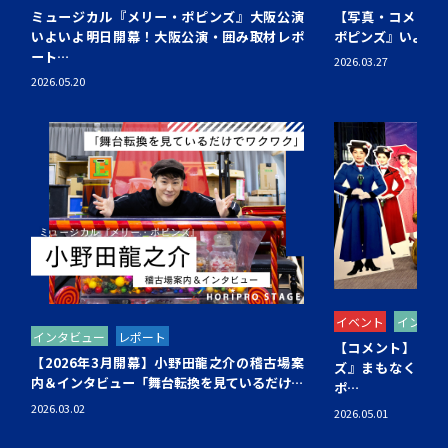
ミュージカル『メリー・ポピンズ』大阪公演
【写真・コメント
いよいよ明日開幕！大阪公演・囲み取材レポ
ポピンズ』いよいよ
ート…
2026.03.27
2026.05.20
イベント
インタビ
インタビュー
レポート
【コメント】ミュ
【2026年3月開幕】小野田龍之介の稽古場案
ズ』まもなく日本
内＆インタビュー「舞台転換を見ているだけ…
ポ…
2026.03.02
2026.05.01