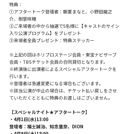
特典：
①アフタートーク登壇者：朝夏まなと、小野田龍之
介、樹里咲穂
②ご来場者の中から抽選で5名様に【キャストのサイン
入り公演プログラム】をプレゼント
③来場者全員プレゼント：特典ステッカー
※上記の回はホリプロステージ会員・東宝ナビザーブ
会員・TBSチケット会員の合同貸切となります。
※終演後に出演者によるスペシャルアフタートークを
行います。
※登壇者は急遽変更になる場合もございます。
※該当公演が中止の場合は、チケット払い戻しをさせ
ていただくとともに特典のお渡しはございません。
【スペシャルナイト★アフタートーク】
・4月1日(水)13:00
登壇者：福士誠治、知念里奈、DION
・4月9日(木)18:00