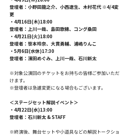
登壇者：小野田龍之介、小西遼生、木村花代 ※4/4変
更
・4月16日(木)18:00
登壇者：上川一哉、島田歌穂、コング桑田
・4月21日(火)18:00
登壇者：笹本玲奈、大貫勇輔、浦嶋りんこ
・5月6日(水休)17:30
登壇者：濱田めぐみ、上川一哉、石川新太
※対象公演回のチケットをお持ちの皆様ご参加いただ
けます。
※登壇者は急遽変更になる場合もございます。
＜ステージセット解説イベント＞
・4月22日(水)13:00
登壇者：石川新太 & STAFF
※終演後、舞台セットや小道具などの解説トークショ