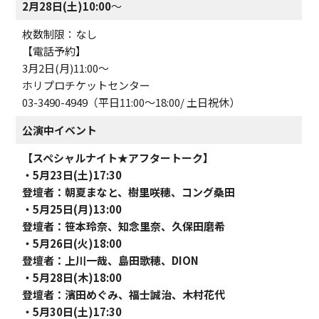
2月28日(土)10:00
～
枚数制限：なし
【電話予約】
3月2日(月)11:00～
ホリプロチケットセンター
03-3490-4949（平日11:00～18:00/ 土日祝休）
公演中イベント
【スペシャルナイト★アフタートーク】
・5月23日(土)17:30
登壇者：朝夏まなと、樹里咲穂、コング桑田
・5月25日(月)13:00
登壇者：笹本玲奈、知念里奈、久保田磨希
・5月26日(火)18:00
登壇者：上川一哉、島田歌穂、DION
・5月28日(木)18:00
登壇者：濱田めぐみ、福士誠治、木村花代
・5月30日(土)17:30