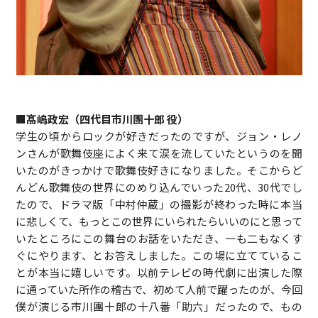
■髙嶋政宏（四代目市川團十郎 役）
学生の頃からロックが好きだったのですが、ジョン・レノ
ンさんが歌舞伎座によく来て涙を流していたというのを聞
いたのがきっかけで歌舞伎好きになりました。そこからど
んどん歌舞伎の世界にのめり込んでいった20代、30代でし
たので、ドラマ版「中村仲蔵」の撮影が終わった時に本当
に悲しくて、もっとこの世界にいられたらいいのにと思って
いたところにこの舞台のお話をいただき、一も二もなくす
ぐにやります、とお答えしました。この場に立てているこ
とが本当に嬉しいです。以前テレビの時代劇に出演した際
に通っていた所作の稽古で、初めて人前で躍ったのが、今回
僕が演じる市川團十郎の十八番「助六」だったので、もの