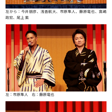
左から：今井朋彦、浅香航大、市原隼人、藤原竜也、髙嶋
政宏、尾上 紫
左：市原隼人 右：藤原竜也