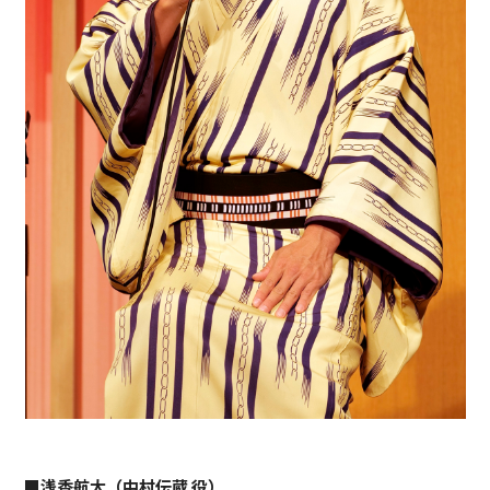
■浅香航大（中村伝蔵 役）