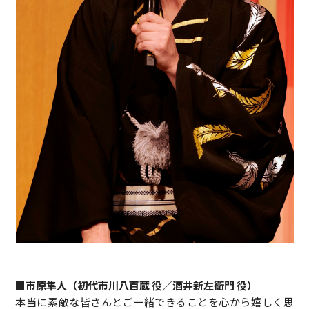
■市原隼人（初代市川八百蔵 役／酒井新左衛門 役）
本当に素敵な皆さんとご一緒できることを心から嬉しく思