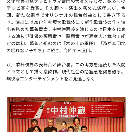
文化庁芸術祭テレビドラマ部門の大賞をはじめ、数多くの
テレビ賞を受賞。その脚本・演出を務めた源孝志が、今
回、新たな視点でオリジナルの舞台戯曲として書き下ろ
す。演出には2017年赤坂大歌舞伎にて新作歌舞伎の作・演
出も務めた蓬莱竜太。中村仲蔵役を演じるのは日本を代表
する演技派俳優の藤原竜也。藤原竜也が源孝志と舞台で組
むのは初、蓬莱と組むのは『木の上の軍隊』『渦が森団地
の眠れない子たち』に続き、今回で三度目。
江戸歌舞伎界の表舞台と舞台裏。この両方を連続した人間
ドラマとして描く意欲作。現代社会の閉塞感を突き破る、
痛快なエンターテインメントをお見逃しなく！