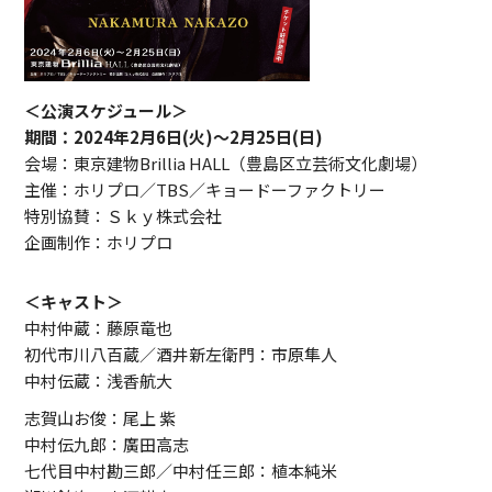
＜公演スケジュール＞
期間：2024年2月6日(火)～2月25日(日)
会場：東京建物Brillia HALL（豊島区立芸術文化劇場）
主催：ホリプロ／TBS／キョードーファクトリー
特別協賛：Ｓｋｙ株式会社
企画制作：ホリプロ
＜キャスト＞
中村仲蔵：藤原竜也
初代市川八百蔵／酒井新左衛門：市原隼人
中村伝蔵：浅香航大
志賀山お俊：尾上 紫
中村伝九郎：廣田高志
七代目中村勘三郎／中村任三郎：植本純米