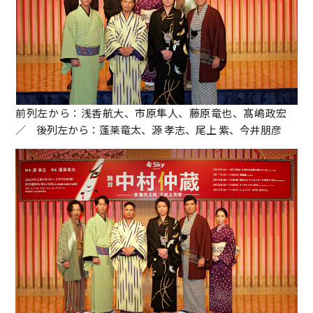
前列左から：浅香航大、市原隼人、藤原竜也、髙嶋政宏
／ 後列左から：蓬莱竜太、源 孝志、尾上 紫、今井朋彦