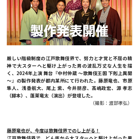
厳しい階級制度の江戸歌舞伎界で、努力と才覚と不屈の精
神で大スターへと駆け上がった男の波乱万丈な人生を描
く、2024年上演 舞台『中村仲蔵 ～歌舞伎王国 下剋上異聞
～』
の製作発表が都内某所にて行われた。藤原竜也、市原
隼人、浅香航大、尾上 紫、今井朋彦、髙嶋政宏、源 孝志
（脚本）、蓬莱竜太（演出）が登壇した。
（撮影：渡部孝弘）
藤原竜也が、今度は歌舞伎界でのし上がる！
江戸歌舞伎界で、どん底から大スターへと駆け上がった男