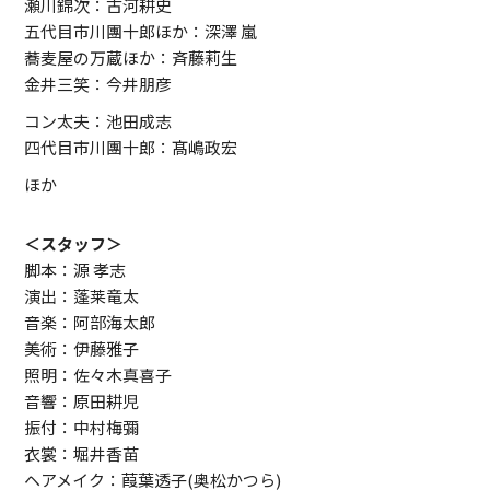
瀬川錦次：古河耕史
五代目市川團十郎ほか：深澤 嵐
蕎麦屋の万蔵ほか：斉藤莉生
金井三笑：今井朋彦
コン太夫：池田成志
四代目市川團十郎：髙嶋政宏
ほか
＜スタッフ＞
脚本：源 孝志
演出：蓬莱竜太
音楽：阿部海太郎
美術：伊藤雅子
照明：佐々木真喜子
音響：原田耕児
振付：中村梅彌
衣裳：堀井香苗
ヘアメイク：葭葉透子(奥松かつら)