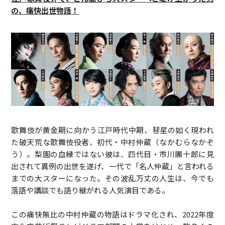
の、痛快出世物語！
歌舞伎が黄金期に向かう江戸時代中期、彗星の如く現われ
た破天荒な歌舞伎役者、初代・中村仲蔵（なかむらなかぞ
う）。梨園の血縁ではない彼は、四代目・市川團十郎に見
出されて異例の出世を遂げ、一代で「名人仲蔵」と言われる
までの大スターになった。その波乱万丈の人生は、今でも
落語や講談でも語り継がれる人気演目である。
この痛快無比の中村仲蔵の物語はドラマ化され、2022年度