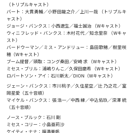
（トリプルキャスト）
バート：大貫勇輔／小野田龍之介／上川一哉 （トリプルキ
ャスト）
ジョージ・バンクス：小西遼生／福士誠治 （Wキャスト）
ウィニフレッド・バンクス：木村花代／知念里奈 （Wキャ
スト）
バードウーマン／ミス・アンドリュー：島田歌穂／樹里咲
穂（Wキャスト）
ブーム提督／頭取：コング桑田／安崎 求 （Wキャスト）
ミセス・ブリル：浦嶋りんこ／久保田磨希 （Wキャスト）
ロバートソン・アイ：石川新太／DION（Wキャスト）
ジェーン・バンクス：市川桃子／久住星空／辻 乃之花／室
岡星愛（五十音順）
マイケル・バンクス：張 浩一／中西 縁／中込佑玖／深澤 統
（五十音順）
ノース・ブルック：石川 剛
ミセス・コリー：小島亜莉沙
ケイティ・ナナ：福満美帆