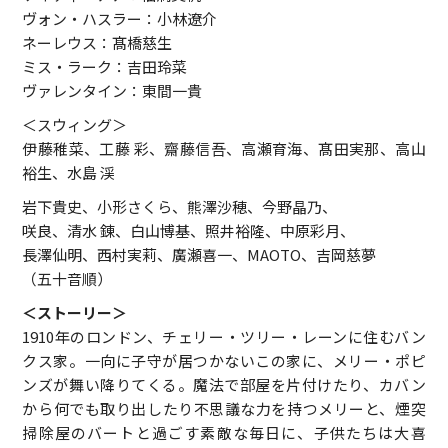
ヴォン・ハスラー：小林遼介
ネーレウス：髙橋慈生
ミス・ラーク：吉田玲菜
ヴァレンタイン：東間一貴
＜スウィング＞
伊藤稚菜、工藤 彩、齋藤信吾、高瀬育海、髙田実那、高山
裕生、水島 渓
岩下貴史、小形さくら、熊澤沙穂、今野晶乃、
咲良、清水 錬、白山博基、照井裕隆、中原彩月、
長澤仙明、西村実莉、廣瀬喜一、MAOTO、吉岡慈夢
（五十音順）
＜ストーリー＞
1910年のロンドン、チェリー・ツリー・レーンに住むバン
クス家。一向に子守が居つかないこの家に、メリー・ポピ
ンズが舞い降りてくる。魔法で部屋を片付けたり、カバン
から何でも取り出したり不思議な力を持つメリーと、煙突
掃除屋のバートと過ごす素敵な毎日に、子供たちは大喜