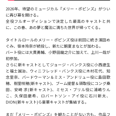
2026年、待望のミュージカル『メリー・ポピンズ』がつい
に再び幕を開ける。
全役フルオーディションで決定した最高のキャストと共
に、この春、あの夢と魔法に満ちた世界が帰ってくる。
タイトルロールのメリー・ポピンズ役は前回に続き濱田め
ぐみ、笹本玲奈が続投し、新たに朝夏まなとが加わる。
バート役には大貫勇輔、小野田龍之介に加えて、上川一哉が
初参加。
さらに新キャストとしてジョージ・バンクス役に小西遼生
と福士誠治、ウィニフレッド・バンクス役に木村花代、知
念里奈、バードウーマン＆ミス・アンドリュー役に島田歌
穂、樹里咲穂(新キャスト)、ブーム提督＆頭取役にコング桑
田、安崎 求(新キャスト)、ミセス・ブリル役に浦嶋りん
こ、久保田磨希、ロバートソン・アイ役に石川新太、
DION(新キャスト)ら豪華キャストが集結する。
まだ『メリー・ポピンズ』を観たことがない方も、作品フ