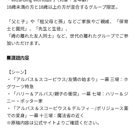
18歳未満の方と18歳以上の方が混合するグループ限定。
「父と子」や「祖父母と孫」などご家族やご親戚、「保育
士と園児」、「先生と生徒」、
「歳の離れた友人同士」など、世代の離れたグループでご参
加いただけます。
■課題内容
【シーン】
・「アルバス＆スコーピウス/友情の始まり」一幕 三場：ホ
グワーツ特急
・「ハリー＆アルバス/親子の衝突」一幕 七場：ハリー＆ジ
ニー・ポッター家
・「アルバス＆スコーピウス＆デルフィ―/ポリジュース薬
での変身」一幕 十三場：魔法省の近く
※原稿内容は公式サイトよりご確認ください。