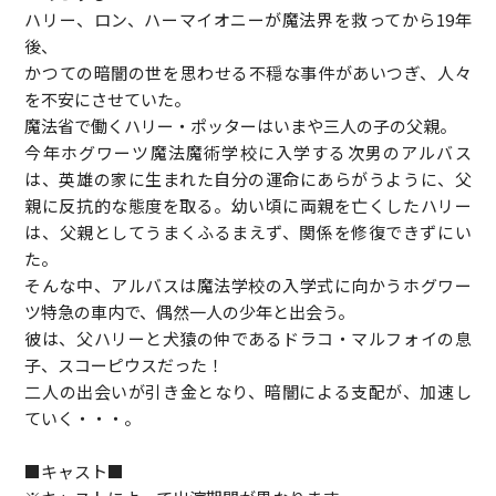
ハリー、ロン、ハーマイオニーが魔法界を救ってから19年
後、
かつての暗闇の世を思わせる不穏な事件があいつぎ、人々
を不安にさせていた。
魔法省で働くハリー・ポッターはいまや三人の子の父親。
今年ホグワーツ魔法魔術学校に入学する次男のアルバス
は、英雄の家に生まれた自分の運命にあらがうように、父
親に反抗的な態度を取る。幼い頃に両親を亡くしたハリー
は、父親としてうまくふるまえず、関係を修復できずにい
た。
そんな中、アルバスは魔法学校の入学式に向かうホグワー
ツ特急の車内で、偶然一人の少年と出会う。
彼は、父ハリーと犬猿の仲であるドラコ・マルフォイの息
子、スコーピウスだった！
二人の出会いが引き金となり、暗闇による支配が、加速し
ていく・・・。
■キャスト■