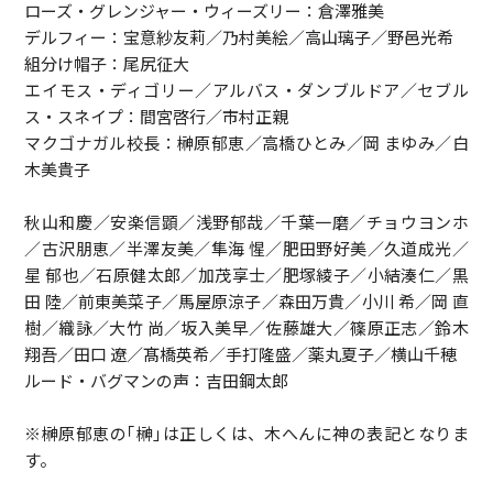
ローズ・グレンジャー・ウィーズリー：倉澤雅美
デルフィー：宝意紗友莉／乃村美絵／高山璃子／野邑光希
組分け帽子：尾尻征大
エイモス・ディゴリー／アルバス・ダンブルドア／セブル
ス・スネイプ：間宮啓行／市村正親
マクゴナガル校長：榊原郁恵／高橋ひとみ／岡 まゆみ／白
木美貴子
秋山和慶／安楽信顕／浅野郁哉／千葉一磨／チョウヨンホ
／古沢朋恵／半澤友美／隼海 惺／肥田野好美／久道成光／
星 郁也／石原健太郎／加茂享士／肥塚綾子／小結湊仁／黒
田 陸／前東美菜子／馬屋原涼子／森田万貴／小川 希／岡 直
樹／織詠／大竹 尚／坂入美早／佐藤雄大／篠原正志／鈴木
翔吾／田口 遼／髙橋英希／手打隆盛／薬丸夏子／横山千穂
ルード・バグマンの声：吉田鋼太郎
※榊原郁恵の｢榊｣は正しくは、木へんに神の表記となりま
す。