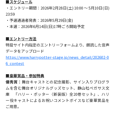
■スケジュール
・エントリー期間：2026年2月28日(土) 10:00 ～ 5月10日(日)
23:59
・予選通過者発表：2026年5月29日(金)
・本選：2026年6月14日(日)17時ごろ開始予定
■エントリー方法
特設サイト内指定のエントリーフォームより、朗読した音声
データをアップロード
https://www.harrypotter-stage.jp/news_detail/202602-0
6_contest
■豪華賞品・参加特典
優秀賞：
舞台キャストとの記念撮影、サイン入りプログラ
ムを含む舞台オリジナルグッズセット、静山社ペガサス文
庫 『ハリー・ポッター〈新装版〉全20巻セット』、ハリ
ー役キャストによるお祝いコメントボイスなど豪華賞品を
ご用意。