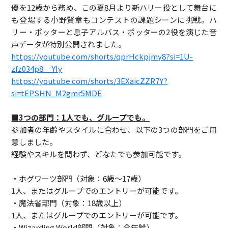
優を12歳から務め、この夏8月より新ハリー役として舞台に
も登場する小野賢章もコンテストの課題シーンに挑戦。ハ
リー・ポッターと息子アルバス・ポッターの2役を演じた音
声データが特別公開されました。
https://youtube.com/shorts/qprHckpjmy8?si=1U-
zfz034p8__YIy
https://youtube.com/shorts/3EXaicZZR7Y?
si=tEPSHN_M2gmr5MDE
■3つの部門：1人でも、グループでも。
参加者の年齢やスタイルに合わせ、以下の3つの部門をご用
意しました。
経験やスキルを問わず、どなたでも参加可能です。
・ホグワーツ部門（対象：6歳～17歳）
1人、またはグループでのエントリーが可能です。
・魔法省部門（対象：18歳以上）
1人、またはグループでのエントリーが可能です。
・Wizarding World部門（対象：全年齢）