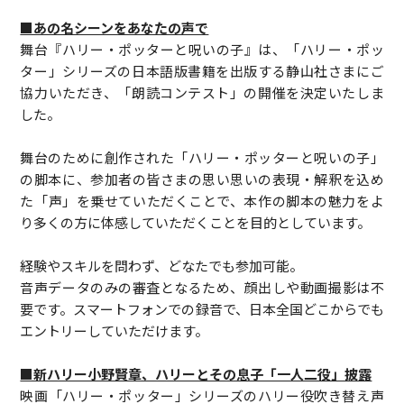
■あの名シーンをあなたの声で
舞台『ハリー・ポッターと呪いの子』は、「ハリー・ポッ
ター」シリーズの日本語版書籍を出版する静山社さまにご
協力いただき、「朗読コンテスト」の開催を決定いたしま
した。
舞台のために創作された「ハリー・ポッターと呪いの子」
の脚本に、参加者の皆さまの思い思いの表現・解釈を込め
た「声」を乗せていただくことで、本作の脚本の魅力をよ
り多くの方に体感していただくことを目的としています。
経験やスキルを問わず、どなたでも参加可能。
音声データのみの審査となるため、顔出しや動画撮影は不
要です。スマートフォンでの録音で、日本全国どこからでも
エントリーしていただけます。
■新ハリー小野賢章、ハリーとその息子「一人二役」披露
映画「ハリー・ポッター」シリーズのハリー役吹き替え声