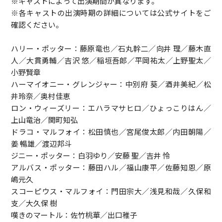
※キャストによって出演期間が異なります。
※各キャストの出演時期の詳細については公式サイトをご
確認ください。
ハリー・ポッター：藤原竜也／石丸幹二／向井 理／藤木直
人／大貫勇輔／吉沢 悠／稲垣吾郎／平岡祐太／上野聖太／
小野賢章
ハーマイオニー・グレンジャー：中別府 葵／酒井美紀／松
井玲奈／奥村佳恵
ロン・ウィーズリー：エハラマサヒロ／ひょっこりはん／
上山竜治／関町知弘
ドラコ・マルフォイ：松田慎也／宮尾俊太郎／内田朝陽／
姜 暢雄／渡辺邦斗
ジニー・ポッター：白羽ゆり／安藤 聖／吉井 怜
アルバス・ポッター：藤田ハル／福山康平／佐藤知恩／原
嶋元久
スコーピウス・マルフォイ：門田宗大／浅見和哉／久保和
支／大久保 樹
嘆きのマートル：佐竹桃華／出口稚子