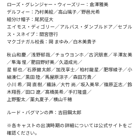
ローズ・グレンジャー・ウィーズリー：倉澤雅美
デルフィー：乃村美絵／高山璃子／野邑光希
組分け帽子：尾尻征大
エイモス・ディゴリー／アルバス・ダンブルドア／セブル
ス・スネイプ：間宮啓行
マクゴナガル校長：岡 まゆみ／白木美貴子
秋山和慶／浅野郁哉／チョウヨンホ／古沢朋恵／半澤友美
／隼海 惺／肥田野好美／久道成光／
星 郁也／石原健太郎／加茂享士／柏村龍星／肥塚綾子／小
結湊仁／黒田 陸／馬屋原涼子／森田万貴／
小川 希／岡 直樹／織詠／大竹 尚／坂入美早／篠原正志／鈴
木翔吾／田口 遼／髙橋英希／手打隆盛／
上野聖太／薬丸夏子／横山千穂
ルード・バグマンの声：吉田鋼太郎
※各キャストの出演時期の詳細については公式サイトをご
確認ください。