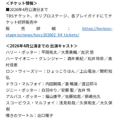
＜チケット情報＞
■2026年4月公演分まで
TBSチケット、ホリプロステージ、各プレイガイドにてチ
ケット好評販売中
販売詳細：
https://horipro-
stage.jp/news/hpcc202602_04_tickets/
＜2026年4月公演までの 出演キャスト＞
ハリー・ポッター：平岡祐太／大貫勇輔／吉沢 悠
ハーマイオニー・グレンジャー：酒井美紀／松井玲奈／奥
村佳恵
ロン・ウィーズリー：ひょっこりはん／上山竜治／関町知
弘
ドラコ・マルフォイ：内田朝陽／姜 暢雄／渡辺邦斗
ジニー・ポッター：白羽ゆり／安藤 聖／吉井 怜
アルバス・ポッター：福山康平／佐藤知恩／原嶋元久
スコーピウス・マルフォイ：浅見和哉／久保和支／大久保
樹
嘆きのマートル：出口稚子