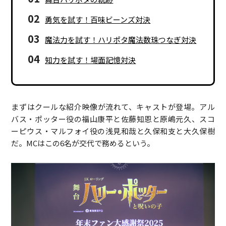
02
勇気を試す！百味ビーンズ対決
03
魔法力を試す！ハリポタ魔法数珠つなぎ対決
04
知力を試す！場面記憶対決
まずはクールな紹介映像が流れて、キャストが登場。アル
バス・ポッター役の福山康平と佐藤知恩と原嶋元久、スコ
ーピウス・マルフォイ役の浅見和哉と久保和支と大久保樹
だ。MCはこの6名が交代で務めるという。