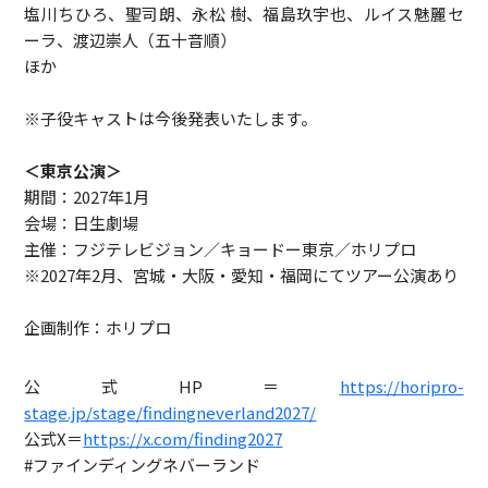
塩川ちひろ、聖司朗、永松 樹、福島玖宇也、ルイス魅麗セ
ーラ、渡辺崇人（五十音順）
ほか
※子役キャストは今後発表いたします。
＜東京公演＞
期間：2027年1月
会場：日生劇場
主催：フジテレビジョン／キョードー東京／ホリプロ
※2027年2月、宮城・大阪・愛知・福岡にてツアー公演あり
企画制作：ホリプロ
公式HP＝
https://horipro-
stage.jp/stage/findingneverland2027/
公式X＝
https://x.com/finding2027
#ファインディングネバーランド