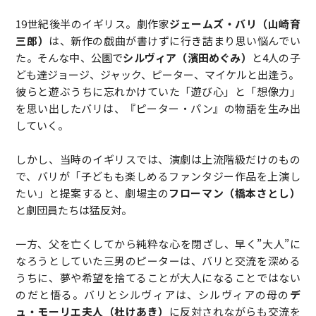
19世紀後半のイギリス。劇作家
ジェームズ・バリ（山崎育
三郎）
は、新作の戯曲が書けずに行き詰まり思い悩んでい
た。そんな中、公園で
シルヴィア（濱田めぐみ）
と4人の子
ども達ジョージ、ジャック、ピーター、マイケルと出逢う。
彼らと遊ぶうちに忘れかけていた「遊び心」と「想像力」
を思い出したバリは、『ピーター・パン』の物語を生み出
していく。
しかし、当時のイギリスでは、演劇は上流階級だけのもの
で、バリが「子どもも楽しめるファンタジー作品を上演し
たい」と提案すると、劇場主の
フローマン（橋本さとし）
と劇団員たちは猛反対。
一方、父を亡くしてから純粋な心を閉ざし、早く”大人”に
なろうとしていた三男のピーターは、バリと交流を深める
うちに、夢や希望を捨てることが大人になることではない
のだと悟る。バリとシルヴィアは、シルヴィアの母の
デ
ュ・モーリエ夫人（杜けあき）
に反対されながらも交流を