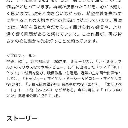
作品だと思っています。再演が決まったことを、心から嬉し
く思います。現実と向き合いながらも、希望や夢を失わず
に生きることの大切さがこの作品には詰まっています。再演
では、時間を重ねた今だからこそ届けられる感情や、より
深く響く瞬間があると感じています。この作品が、再び皆
さまの心に温かな光を灯すことを願っています。
＜プロフィール＞
俳優、歌手。東京都出身。2007年、ミュージカル『レ・ミゼラブ
ル』のマリウス役で本格デビュー。15年に出演したドラマ「下町ロ
ケット」で注目を浴び、映像作品でも活躍。近年の主な舞台出演作と
しては、『トッツィー』マイケル・ドーシー＆ドロシー・マイケルズ
役(24年)、『昭和元禄落語心中』有楽亭助六役（25年）、『エリザベ
ート』トート役（25-26年）などがある。今年3月には『THIS IS IKU
2026』武道館公演が控えている。
ストーリー