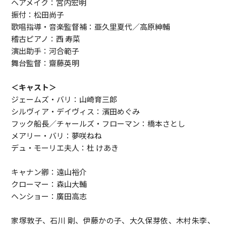
ヘアメイク：宮内宏明
振付：松田尚子
歌唱指導・音楽監督補：亜久里夏代／高原紳輔
稽古ピアノ：西 寿菜
演出助手：河合範子
舞台監督：齋藤英明
＜キャスト＞
ジェームズ・バリ：山崎育三郎
シルヴィア・デイヴィス：濱田めぐみ
フック船長／チャールズ・フローマン：橋本さとし
メアリー・バリ：夢咲ねね
デュ・モーリエ夫人：杜 けあき
キャナン卿：遠山裕介
クローマー：森山大輔
ヘンショー：廣田高志
家塚敦子、石川 剛、伊藤かの子、大久保芽依、木村朱李、