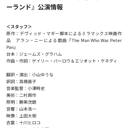
ーランド』公演情報
＜スタッフ＞
原作：デヴィッド・マギー脚本によるミラマックス映画作
品 アラン・ニーによる戯曲『The Man Who Was Peter
Pan』
台本：ジェームズ・グラハム
作曲・作詞：ゲイリー・バーロウ＆エリオット・ケネディ
翻訳・演出：小山ゆうな
訳詞：高橋亜子
音楽監督：小澤時史
美術：二村周作
照明：勝柴次朗
音響：山本浩一
映像：上田大樹
衣裳：十川ヒロコ