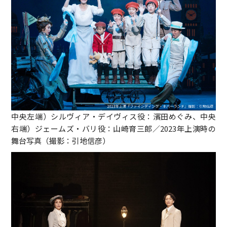
中央左端）シルヴィア・デイヴィス役：濱田めぐみ、中央
右端）ジェームズ・バリ役：山崎育三郎／2023年上演時の
舞台写真（撮影：引地信彦）