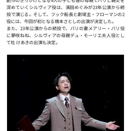
創作のきっかけとなる4人の子ども達の母親でバリと親交を
深めていくシルヴィア役は、濱田めぐみが23年公演から続
投で演じる。そして、フック船長と劇場主・フローマンの2
役には、今回が初となる橋本さとしの出演が決定した。
また、23年公演からの続投で、バリの妻メアリー・バリ役
に夢咲ねね、シルヴィアの母親デュ・モーリエ夫人役とし
て杜 けあきの出演も決定。