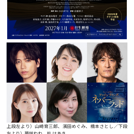
上段左より）山崎育三郎、濱田めぐみ、橋本さとし／下段
左より）夢咲ねね、杜 けあき