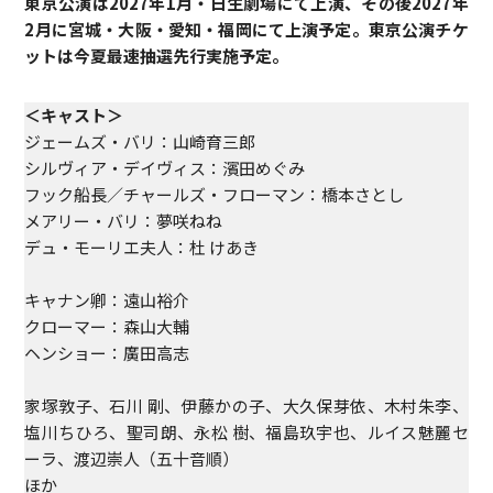
東京公演は2027年1月・日生劇場にて上演、その後2027年
2月に宮城・大阪・愛知・福岡にて上演予定。東京公演チケ
ットは今夏最速抽選先行実施予定。
＜キャスト＞
ジェームズ・バリ：山崎育三郎
シルヴィア・デイヴィス：濱田めぐみ
フック船長／チャールズ・フローマン：橋本さとし
メアリー・バリ：夢咲ねね
デュ・モーリエ夫人：杜 けあき
キャナン卿：遠山裕介
クローマー：森山大輔
ヘンショー：廣田高志
家塚敦子、石川 剛、伊藤かの子、大久保芽依、木村朱李、
塩川ちひろ、聖司朗、永松 樹、福島玖宇也、ルイス魅麗セ
ーラ、渡辺崇人（五十音順）
ほか