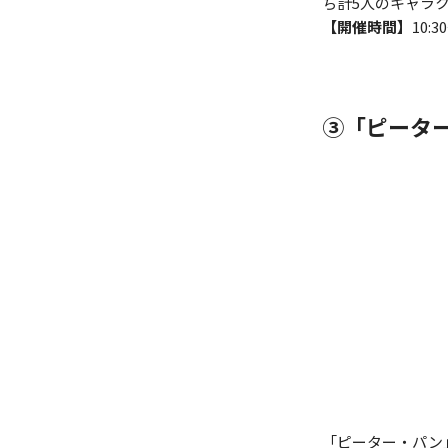
ち計5人のキャラ
【開催時間】
10:3
③
「ピータ
「ピーター・パン