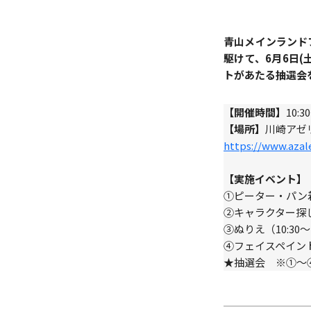
青山メインランド
駆けて、6月6日
トがあたる抽選会
【開催時間】
10:3
【場所】
川崎アゼ
https://www.azale
【実施イベント】
①ピーター・パン着ぐ
②キャラクター探し（1
③ぬりえ（10:30～1
④フェイスペイント（1
★抽選会 ※①～