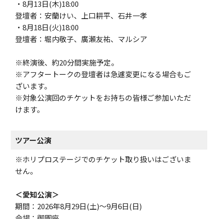
・8月13日(木)18:00
登壇者：安蘭けい、上口耕平、石井一孝
・8月18日(火)18:00
登壇者：堀内敬子、廣瀬友祐、マルシア
※終演後、約20分間実施予定。
※アフタートークの登壇者は急遽変更になる場合もご
ざいます。
※対象公演回のチケットをお持ちの皆様ご参加いただ
けます。
ツアー公演
※ホリプロステージでのチケット取り扱いはございま
せん。
＜愛知公演＞
期間：2026年8月29日(土)～9月6日(日)
会場：御園座