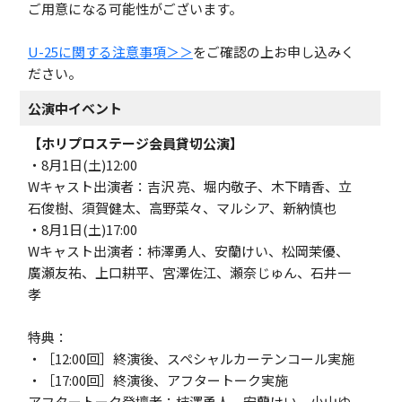
ご用意になる可能性がございます。
U-25に関する注意事項＞＞
をご確認の上お申し込みく
ださい。
公演中イベント
【ホリプロステージ会員貸切公演】
・8月1日(土)12:00
Wキャスト出演者：吉沢 亮、堀内敬子、木下晴香、立
石俊樹、須賀健太、高野菜々、マルシア、新納慎也
・8月1日(土)17:00
Wキャスト出演者：柿澤勇人、安蘭けい、松岡茉優、
廣瀬友祐、上口耕平、宮澤佐江、瀬奈じゅん、石井一
孝
特典：
・［12:00回］終演後、スペシャルカーテンコール実施
・［17:00回］終演後、アフタートーク実施
アフタートーク登壇者：柿澤勇人、安蘭けい、小山ゆ