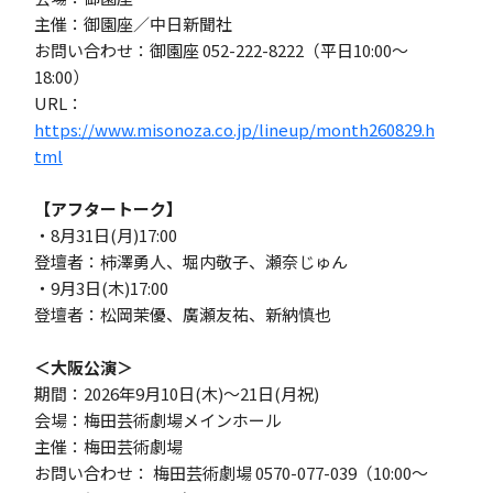
主催：御園座／中日新聞社
お問い合わせ：御園座 052-222-8222（平日10:00～
18:00）
URL：
https://www.misonoza.co.jp/lineup/month260829.h
tml
【アフタートーク】
・8月31日(月)17:00
登壇者：柿澤勇人、堀内敬子、瀬奈じゅん
・9月3日(木)17:00
登壇者：松岡茉優、廣瀬友祐、新納慎也
＜大阪公演＞
期間：2026年9月10日(木)～21日(月祝)
会場：梅田芸術劇場メインホール
主催：梅田芸術劇場
お問い合わせ： 梅田芸術劇場 0570-077-039（10:00～