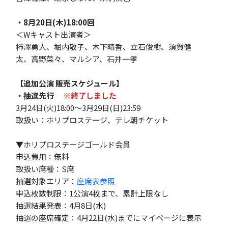
・8月20日(木)18:00回
＜Wキャスト出演者＞
柿澤勇人、堀内敬子、木下晴香、立石俊樹、須賀健
太、高野菜々、マルシア、石井一孝
【追加公演 販売スケジュール】
・抽選先行
※終了しました
3月24日(火)18:00～3月29日(日)23:59
取扱い：ホリプロステージ、テレ朝チケット
▼ホリプロステージゴールド会員
申込費用：無料
取扱い席種：S席
抽選対象エリア：
座席表参照
申込枚数制限：1公演4枚まで、累計上限なし
抽選結果発表：4月8日(水)
抽選の座席確定：4月22日(水)までにマイページに表示