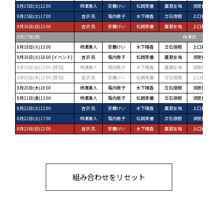
8月15日(土)12:00
柿澤勇人
安蘭けい
松岡茉優
廣瀬友祐
須賀健太
8月15日(土)17:00
吉沢 亮
堀内敬子
木下晴香
立石俊樹
上口耕平
8月16日(日)12:00
吉沢 亮
安蘭けい
松岡茉優
廣瀬友祐
上口耕平
8月17日(月)
休演日
8月18日(火)13:00
柿澤勇人
安蘭けい
木下晴香
立石俊樹
上口耕平
8月18日(火)18:00
[イベント]
吉沢 亮
堀内敬子
松岡茉優
廣瀬友祐
須賀健太
8月19日(水)13:00
[貸切]
柿澤勇人
堀内敬子
木下晴香
廣瀬友祐
須賀健太
8月20日(木)13:00
[貸切]
吉沢 亮
安蘭けい
松岡茉優
立石俊樹
上口耕平
8月20日(木)18:00
柿澤勇人
堀内敬子
木下晴香
立石俊樹
須賀健太
8月21日(金)13:00
柿澤勇人
堀内敬子
松岡茉優
立石俊樹
須賀健太
8月22日(土)12:00
吉沢 亮
安蘭けい
木下晴香
廣瀬友祐
上口耕平
8月22日(土)17:00
柿澤勇人
堀内敬子
松岡茉優
立石俊樹
須賀健太
8月23日(日)12:00
吉沢 亮
安蘭けい
木下晴香
廣瀬友祐
上口耕平
組み合わせをリセット